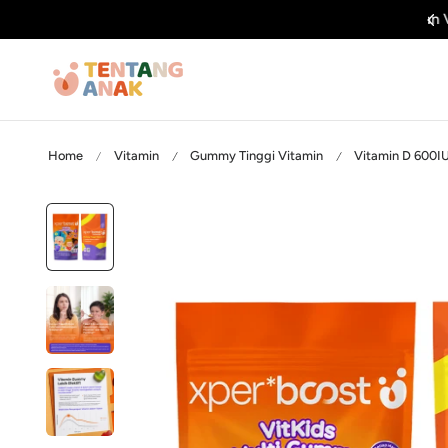
Dapatkan Voucher 25% OFF
ti ke konten
Home
Vitamin
Gummy Tinggi Vitamin
Vitamin D 600I