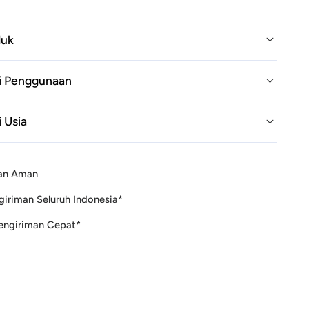
30pcs
duk
 Penggunaan
 Usia
an Aman
giriman Seluruh Indonesia*
Pengiriman Cepat*