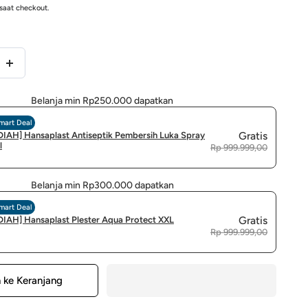
saat checkout.
Tingkatkan
kuantitas
Belanja min Rp250.000 dapatkan
untuk
mart Deal
Vitamin
Gratis
IAH] Hansaplast Antiseptik Pembersih Luka Spray
l
Rp 999.999,00
D
600IU
Belanja min Rp300.000 dapatkan
30
mart Deal
Gummy
Gratis
IAH] Hansaplast Plester Aqua Protect XXL
+
Rp 999.999,00
Vitkids
Multi
 ke Keranjang
Gummy