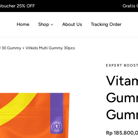
Gratis Ongkir Seluruh Indonesia*
Home
Shop
About Us
Tracking Order
U 30 Gummy + Vitkids Multi Gummy 30pcs
EXPERT BOOS
Vita
Gumm
Gum
Harga
Rp 185.800,