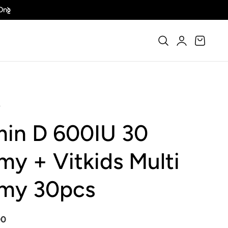
Dapatkan Voucher 25% OFF
Keranjang
Masuk
T
min D 600IU 30
y + Vitkids Multi
my 30pcs
00